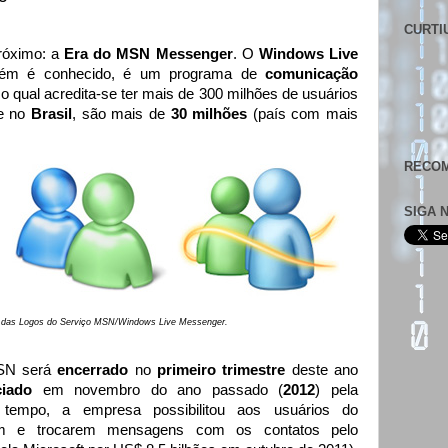
CURTI
róximo: a
Era do MSN Messenger
. O
Windows Live
ém é conhecido, é um programa de
comunicação
o qual acredita-se ter mais de 300 milhões de usuários
e no
Brasil
, são mais de
30 milhões
(país com mais
RECOM
SIGA 
 das Logos do Serviço MSN/Windows Live Messenger.
MSN será
encerrado
no
primeiro trimestre
deste ano
ciado
em novembro do ano passado (
2012
) pela
empo, a empresa possibilitou aos usuários do
em e trocarem mensagens com os contatos pelo