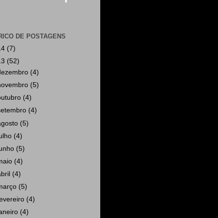
RICO DE POSTAGENS
14
(7)
13
(52)
dezembro
(4)
novembro
(5)
outubro
(4)
setembro
(4)
agosto
(5)
julho
(4)
junho
(5)
maio
(4)
abril
(4)
março
(5)
fevereiro
(4)
janeiro
(4)