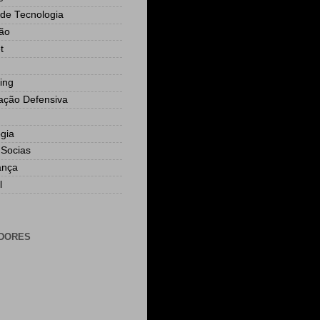
 de Tecnologia
ão
t
ing
ção Defensiva
ogia
Socias
ança
l
DORES