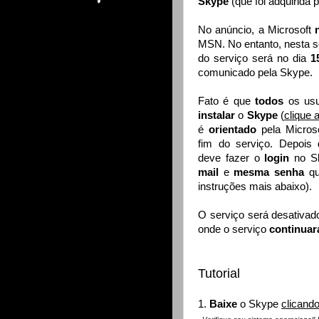
Skype
(que foi adquirida
No anúncio, a Microsoft
MSN. No entanto, nesta 
do serviço será no dia
1
comunicado pela Skype.
Fato é que
todos
os usu
instalar
o
Skype
(
clique 
é
orientado
pela Micros
fim do serviço. Depois 
deve fazer o
login
no 
mail
e
mesma senha
qu
instruções mais abaixo).
O serviço será desativ
onde o serviço
continuar
Tutorial
1.
Baixe
o Skype
clicando