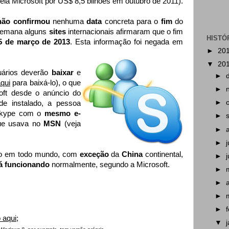
 pela Microsoft por US$ 8,5 bilhões em outubro de 2011).
não confirmou
nenhuma
data
concreta para o
fim
do
semana alguns
sites
internacionais afirmaram que o fim
HISTÓ
5 de março de 2013
. Esta informação foi negada em
►
20
▼
20
ários deverão
baixar
e
►
aqui
para baixá-lo), o que
►
oft desde o anúncio do
►
de instalado, a pessoa
Skype com o
mesmo e-
►
e usava no
MSN
(veja
►
►
ado em todo mundo, com
exceção
da
China
continental,
►
á funcionando
normalmente, segundo a Microsoft.
►
►
►
►
 aqui
;
▼