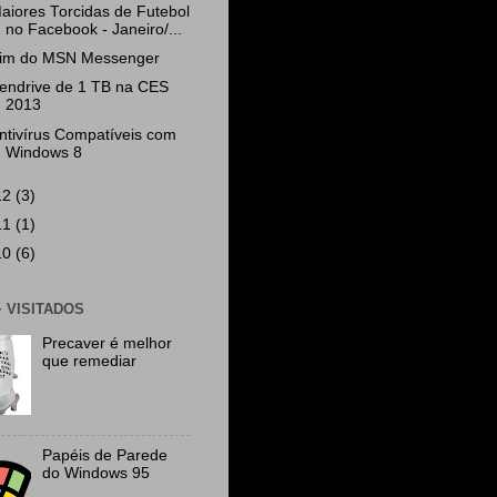
aiores Torcidas de Futebol
no Facebook - Janeiro/...
im do MSN Messenger
endrive de 1 TB na CES
2013
ntivírus Compatíveis com
Windows 8
12
(3)
11
(1)
10
(6)
+ VISITADOS
Precaver é melhor
que remediar
Papéis de Parede
do Windows 95