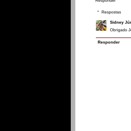
Responder
Respostas
Sidney Jú
Obrigado J
Responder