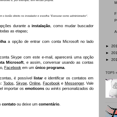
 Windows 8, por exemplo, tem versão própria.
M
F
om o botão direito
no instalador
e escolha "Executar como administrador".
P
opções durante a
instalação
, como mudar buscador
todas as etapas;
A
olha
a opção de entrar com conta Microsoft no lado
►
20
►
20
 conta Skype com este e-mail, aparecerá uma opção
►
20
nta Microsoft
, e assim, conversar usando as contas
mo,
Facebook
em um
único programa
.
TOP5 
 contas, é possível
listar
e identificar os contatos em
s:
Todos
,
Skype
,
Online
,
Facebook
e
Messenger
. Vale
el importar os
emoticons
ou
winks
personalizados do
m
contato
ou deixe um
comentário
.