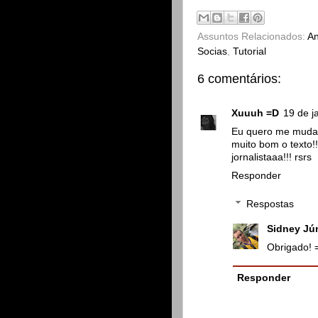
Assuntos Relacionados:
An
Socias
,
Tutorial
6 comentários:
Xuuuh =D
19 de j
Eu quero me mudar p
muito bom o texto!!
jornalistaaa!!! rsrs
Responder
Respostas
Sidney Jú
Obrigado! 
Responder