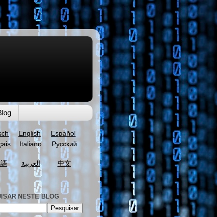
Blog
sch
English
Español
çais
Italiano
Русский
本語
العربية
中文
ISAR NESTE BLOG