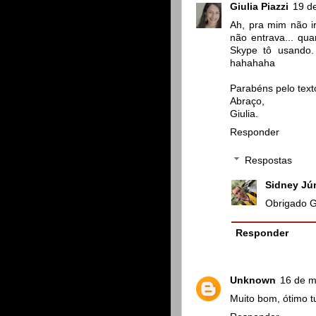
Giulia Piazzi
19 de
Ah, pra mim não i
não entrava... qu
Skype tô usando.
hahahaha
Parabéns pelo text
Abraço,
Giulia.
Responder
Respostas
Sidney Jú
Obrigado Gi
Responder
Unknown
16 de m
Muito bom, ótimo tu