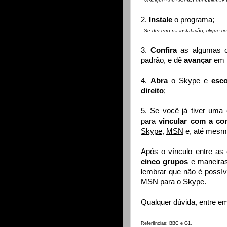
- Verifique seu sistema operacional!
2.
Instale
o programa;
- Se der erro na instalação, clique c
3.
Confira
as algumas 
padrão, e dê
avançar
em 
4.
Abra
o Skype e
esc
direito
;
5. Se você já tiver uma
para
vincular com a co
Skype
,
MSN
e, até mes
Após o vínculo entre as
cinco grupos
e maneira
lembrar que não é possív
MSN para o Skype.
Qualquer dúvida, entre e
Referências:
BBC
e
G1
.