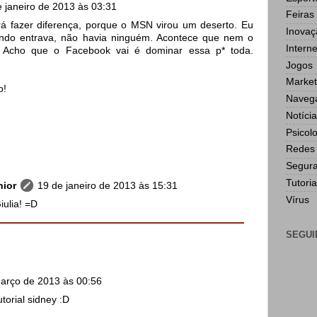
 janeiro de 2013 às 03:31
Feiras
rá fazer diferença, porque o MSN virou um deserto. Eu
Inovaç
ando entrava, não havia ninguém. Acontece que nem o
Interne
 Acho que o Facebook vai é dominar essa p* toda.
Jogos
Market
o!
Navega
Notícia
Psicol
Redes 
Segur
Tutoria
nior
19 de janeiro de 2013 às 15:31
Vírus
ulia! =D
SEGUI
arço de 2013 às 00:56
torial sidney :D