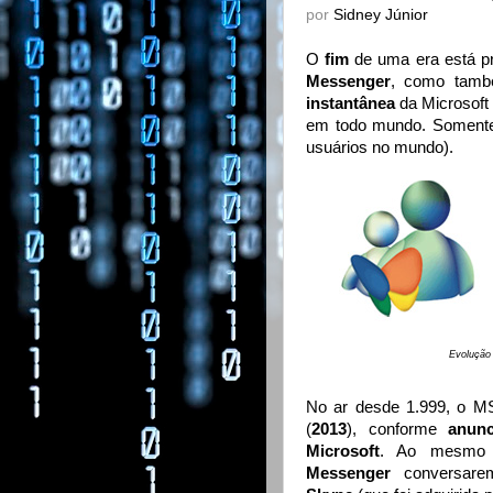
por
Sidney Júnior
O
fim
de uma era está p
Messenger
, como tamb
instantânea
da Microsoft 
em todo mundo. Soment
usuários no mundo).
Evolução
No ar desde 1.999, o 
(
2013
), conforme
anun
Microsoft
. Ao mesmo t
Messenger
conversar