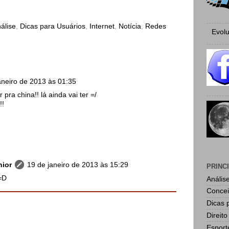
álise
,
Dicas para Usuários
,
Internet
,
Notícia
,
Redes
Evolu
aneiro de 2013 às 01:35
ra china!! lá ainda vai ter =/
!!
nior
19 de janeiro de 2013 às 15:29
PRINC
=D
Anális
Concei
Dicas 
Direito
Esport