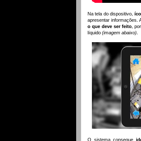
Na tela do dispositivo,
íc
apresentar informações.
o que deve ser feito
, po
líquido
(imagem abaixo)
.
O sistema consegue
id