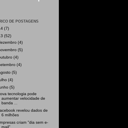
RICO DE POSTAGENS
14
(7)
13
(52)
dezembro
(4)
novembro
(5)
outubro
(4)
setembro
(4)
agosto
(5)
julho
(4)
junho
(5)
ova tecnologia pode
aumentar velocidade de
banda ...
acebook revelou dados de
6 milhões
mpresas criam "dia sem e-
mail"