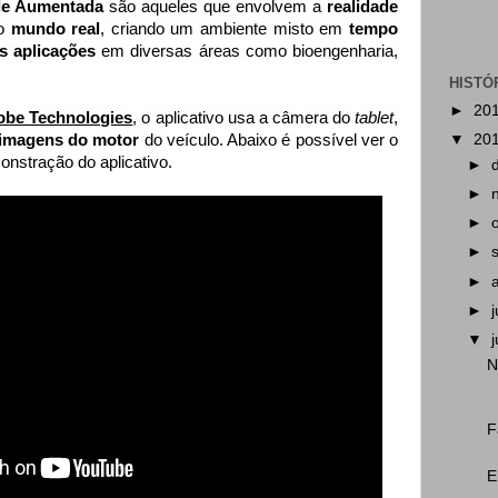
de Aumentada
são aqueles que envolvem a
realidade
do
mundo real
, criando um ambiente misto em
tempo
as aplicações
em diversas áreas como bioengenharia,
HISTÓ
►
20
lobe Technologies
, o aplicativo usa a câmera do
tablet
,
imagens do motor
do veículo. Abaixo é possível ver o
▼
20
nstração do aplicativo.
►
►
►
►
►
►
▼
N
F
E