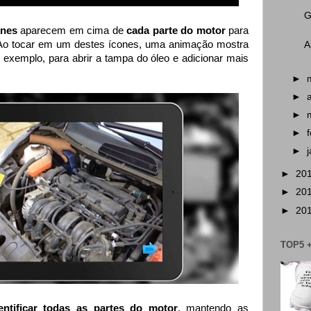
G
ones
aparecem em cima de
cada parte do motor
para
 Ao tocar em um destes ícones, uma animação mostra
A
r exemplo, para abrir a tampa do óleo e adicionar mais
►
►
►
►
►
►
20
►
20
►
20
TOP5 
entificar todas as partes do motor
, mantendo as