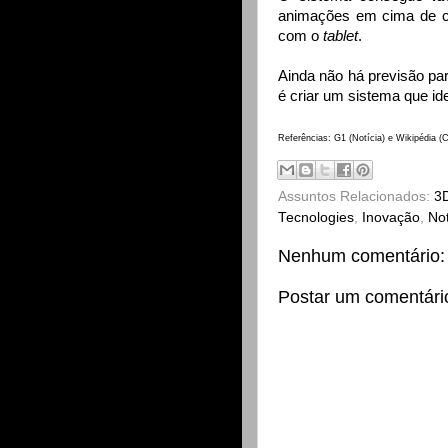
animações em cima de
com o
tablet
.
Ainda não há previsão pa
é criar um sistema que id
Referências:
G1
(Notícia) e
Wikipédia
(C
Assuntos Relacionados:
3
Tecnologies
,
Inovação
,
Not
Nenhum comentário:
Postar um comentári