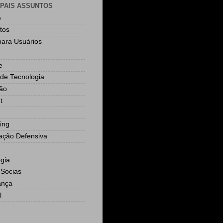
IPAIS ASSUNTOS
e
tos
para Usuários
e
 de Tecnologia
ão
t
ing
ção Defensiva
ogia
Socias
ança
l