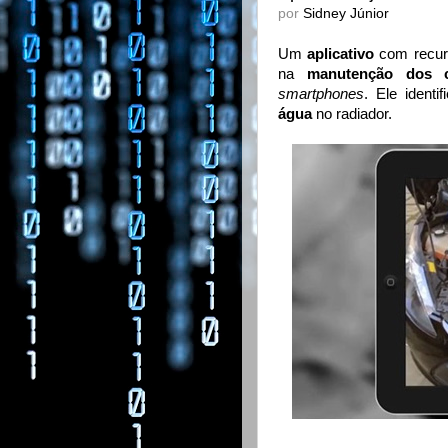
por
Sidney Júnior
Um
aplicativo
com recu
na
manutenção dos c
smartphones
. Ele identi
água
no radiador.