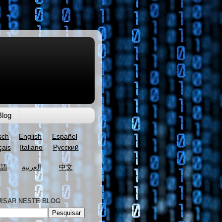
Blog
sch
English
Español
çais
Italiano
Русский
本語
العربية
中文
ISAR NESTE BLOG