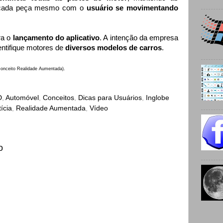
 cada peça mesmo com o
usuário se movimentando
ra o
lançamento do aplicativo
. A intenção da empresa
entifique motores de
diversos modelos de carros
.
onceito Realidade Aumentada).
D
,
Automóvel
,
Conceitos
,
Dicas para Usuários
,
Inglobe
ícia
,
Realidade Aumentada
,
Vídeo
o