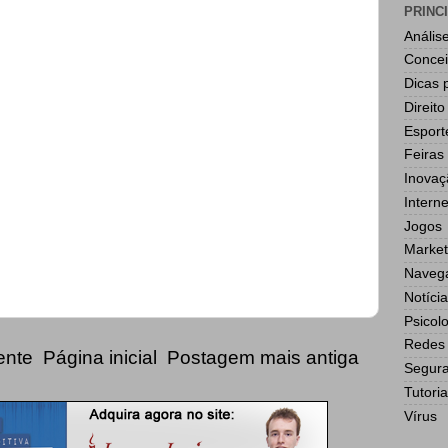
PRINC
Anális
Concei
Dicas 
Direito
Esport
Feiras
Inovaç
Interne
Jogos
Market
Navega
Notícia
Psicol
Redes 
ente
Página inicial
Postagem mais antiga
Segur
Tutoria
Vírus