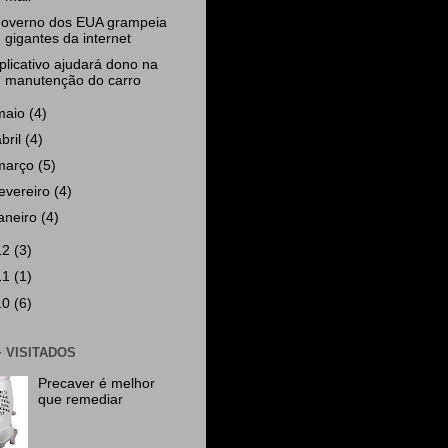
overno dos EUA grampeia
gigantes da internet
plicativo ajudará dono na
manutenção do carro
maio
(4)
abril
(4)
março
(5)
fevereiro
(4)
janeiro
(4)
12
(3)
11
(1)
10
(6)
+ VISITADOS
Precaver é melhor
que remediar